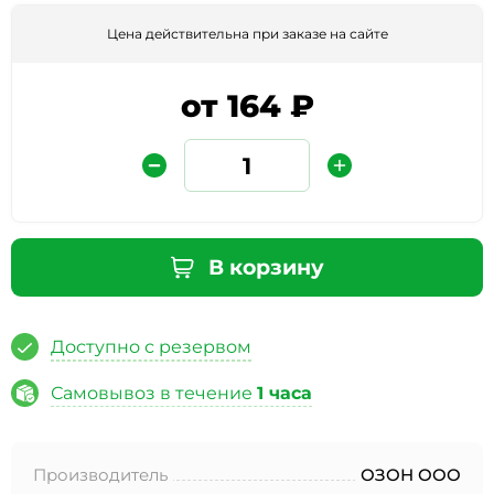
Цена действительна при заказе на сайте
от 164 ₽
Защита от автоматических сообщений
В корзину
Введите слово на картинке
*
Доступно с резервом
Самовывоз в течение
1 часа
* Нажимая кнопку «Отправить отзыв», я даю свое
согласие на обработку моих персональных данных, в
Производитель
ОЗОН ООО
соответствии с Федеральным законом от 27.07.2006 года