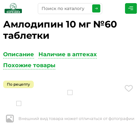
Амлодипин 10 мг №60
ПРЕДСТАВЬТЕСЬ
*
таблетки
Описание
Наличие в аптеках
ТЕЛЕФОН
*
Похожие товары
По рецепту
ЭЛЕКТРОННАЯ ПОЧТА
*
Внешний вид товара может отличаться от фотографии
КОММЕНТАРИИ
*