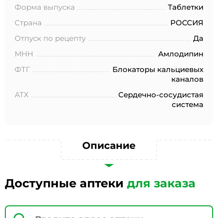
№152-ФЗ «О персональных данных», на условиях и для
Форма выпуска
Таблетки
целей, определенных в Согласии на обработку
персональных данных *
Страна
РОССИЯ
Отпуск по рецепту
Да
МНН
Амлодипин
ФТГ
Блокаторы кальциевых
каналов
АТХ
Сердечно-сосудистая
система
Описание
Доступные аптеки
для заказа