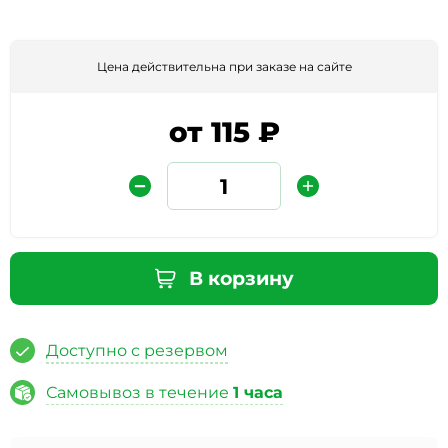
Цена действительна при заказе на сайте
от 115 ₽
Защита от автоматических сообщений
В корзину
Введите слово на картинке
*
Доступно с резервом
Самовывоз в течение
1 часа
* Нажимая кнопку «Отправить отзыв», я даю свое
согласие на обработку моих персональных данных, в
соответствии с Федеральным законом от 27.07.2006 года