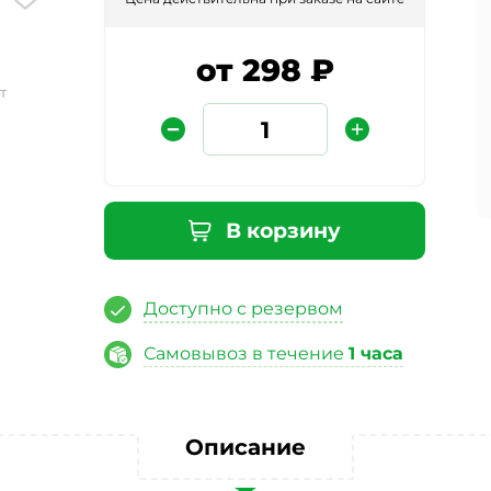
от 298 ₽
т
В корзину
Защита от автоматических сообщений
Доступно с резервом
Введите слово на картинке
*
Самовывоз в течение
1 часа
ая кнопку «Отправить отзыв», я даю свое согласие на обра
Описание
ных данных, в соответствии с Федеральным законом от 27.07
«О персональных данных», на условиях и для целей, опред