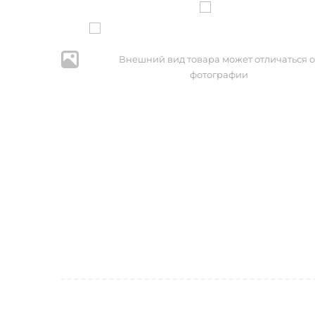
Внешний вид товара может отличаться о
фотографии
* Нажим
персональ
№152-ФЗ 