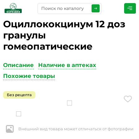
Оциллококцинум 12 доз
ПРЕДСТАВЬТЕСЬ
*
гранулы
гомеопатические
ТЕЛЕФОН
*
Описание
Наличие в аптеках
Похожие товары
ЭЛЕКТРОННАЯ ПОЧТА
*
Без рецепта
КОММЕНТАРИИ
*
Внешний вид товара может отличаться от фотографии