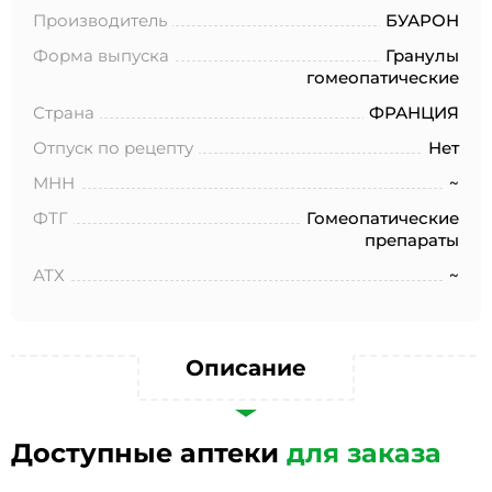
№152-ФЗ «О персональных данных», на условиях и для
Производитель
БУАРОН
целей, определенных в Согласии на обработку
персональных данных *
Форма выпуска
Гранулы
гомеопатические
Страна
ФРАНЦИЯ
Отпуск по рецепту
Нет
МНН
~
ФТГ
Гомеопатические
препараты
АТХ
~
Описание
Доступные аптеки
для заказа