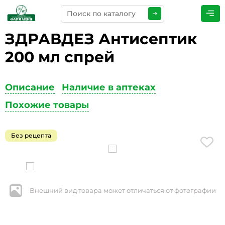
ЗДРАВДЕЗ Антисептик
ПРЕДСТАВЬТЕСЬ
*
200 мл спрей
Описание
Наличие в аптеках
ТЕЛЕФОН
*
Похожие товары
Без рецепта
ЭЛЕКТРОННАЯ ПОЧТА
*
Внешний вид товара может отличаться от фотографии
КОММЕНТАРИИ
*