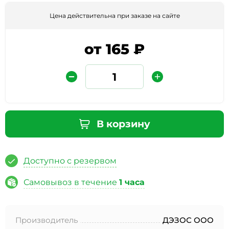
Цена действительна при заказе на сайте
от 165 ₽
Защита от автоматических сообщений
В корзину
Введите слово на картинке
*
Доступно с резервом
Самовывоз в течение
1 часа
* Нажимая кнопку «Отправить отзыв», я даю свое
согласие на обработку моих персональных данных, в
Производитель
ДЭЗОС ООО
соответствии с Федеральным законом от 27.07.2006 года