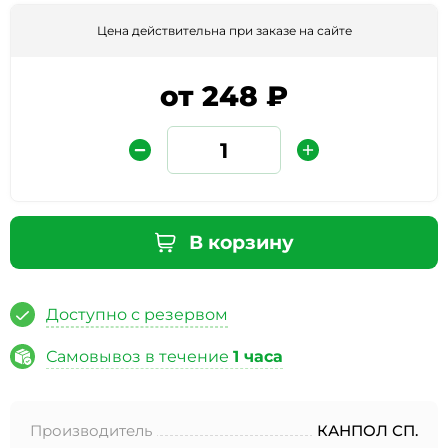
Цена действительна при заказе на сайте
от 248 ₽
Защита от автоматических сообщений
В корзину
Введите слово на картинке
*
Доступно с резервом
Самовывоз в течение
1 часа
* Нажимая кнопку «Отправить отзыв», я даю свое
согласие на обработку моих персональных данных, в
Производитель
КАНПОЛ СП.
соответствии с Федеральным законом от 27.07.2006 года