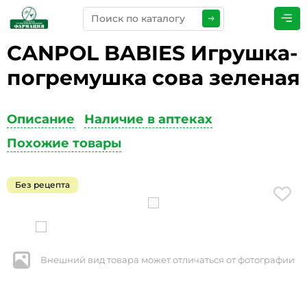
CANPOL BABIES Игрушка-
ПРЕДСТАВЬТЕСЬ
*
погремушка сова зеленая
Описание
Наличие в аптеках
ТЕЛЕФОН
*
Похожие товары
Без рецепта
ЭЛЕКТРОННАЯ ПОЧТА
*
Внешний вид товара может отличаться от фотографии
КОММЕНТАРИИ
*