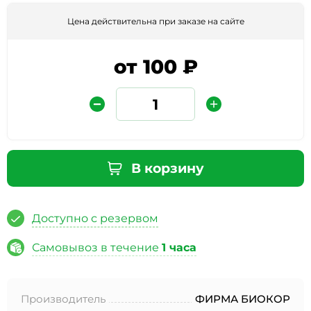
Цена действительна при заказе на сайте
от 100 ₽
Защита от автоматических сообщений
В корзину
Введите слово на картинке
*
Доступно с резервом
Самовывоз в течение
1 часа
* Нажимая кнопку «Отправить отзыв», я даю свое
согласие на обработку моих персональных данных, в
Производитель
ФИРМА БИОКОР
соответствии с Федеральным законом от 27.07.2006 года