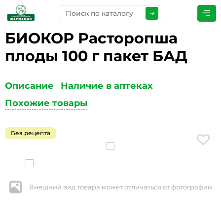
БИОКОР Расторопша
ПРЕДСТАВЬТЕСЬ
*
плоды 100 г пакет БАД
Описание
Наличие в аптеках
ТЕЛЕФОН
*
Похожие товары
Без рецепта
ЭЛЕКТРОННАЯ ПОЧТА
*
Внешний вид товара может отличаться от фотографии
КОММЕНТАРИИ
*