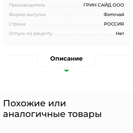
№152-ФЗ «О персональных данных», на условиях и для
Производитель
ГРИН САЙД ООО
целей, определенных в Согласии на обработку
персональных данных *
Форма выпуска
Фиточай
Страна
РОССИЯ
Отпуск по рецепту
Нет
Описание
Похожие или
аналогичные товары