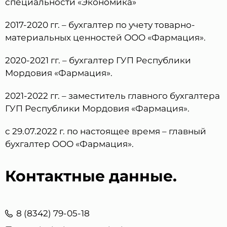
специальности «Экономика»
2017-2020 гг. – бухгалтер по учету товарно-
материальных ценностей ООО «Фармация».
2020-2021 гг. – бухгалтер ГУП Республики
Мордовия «Фармация».
2021-2022 гг. – заместитель главного бухгалтера
ГУП Республики Мордовия «Фармация».
Защита от автоматических сообщений
с 29.07.2022 г. по настоящее время – главный
бухгалтер ООО «Фармация».
Введите слово на картинке
*
Контактные данные.
* Нажимая кнопку «Отправить отзыв», я даю свое
согласие на обработку моих персональных данных, в
8 (8342) 79-05-18
соответствии с Федеральным законом от 27.07.2006 года